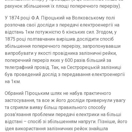
рахунок збільшення їх площі поперечного перерізу).
У 1874 році Ф.А. Піроцький на Волковському полі
розпочав свої досліди з передачі електроенергії на
відстань 1км потужністю 6 кінських сил. Згодом, у
1875 році полтавчанин вирішив дослідити спосіб
збільшення поперечного перерізу, запропонувавши
випробувати у якості провідника залізничні рейки,
поперечний переріз яких у 600 разів більший за
телеграфний провід. Так, на Сестрорецькій залізниці
був проведений дослід з передавання електроенергії
на 1км.
Обраний Піроцьким шлях не набув практичного
застосування, та все ж його досліди привернули увагу
та сприяли вияву більш правильного способу
розв’язання проблеми передачі електрики на більші
відстані – спосіб зі збільшенням напруги. Пізніше, його
ідея використання залізничних рейок знайшла