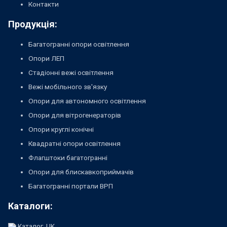
Контакти
Продукція:
Багатогранні опори освітлення
Опори ЛЕП
Стадіонні вежі освітлення
Вежі мобільного зв'язку
Опори для автономного освітлення
Опори для вітрогенераторів
Опори круглі конічні
Квадратні опори освітлення
Флагштоки багатогранні
Опори для блискавкоприймачів
Багатогранні портали ВРП
Каталоги:
Каталог_UK