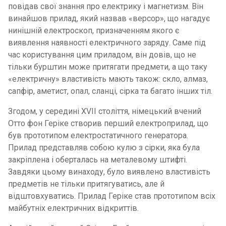
повідав свої знання про електрику і магнетизм. Він
винайшов прилад, який назвав «версор», що нагадує
нинішній електроскоп, призначенням якого є
виявлення наявності електричного заряду. Саме під
час користування цим приладом, він довів, що не
тільки бурштин може притягати предмети, а що таку
«електричну» властивість мають також: скло, алмаз,
сапфір, аметист, опал, сланці, сірка та багато інших тіл.
Згодом, у середині XVII століття, німецький вчений
Отто фон Геріке створив перший електроприлад, що
був прототипом електростатичного генератора.
Прилад представляв собою кулю з сірки, яка була
закріплена і оберталась на металевому штифті.
Завдяки цьому винаходу, було виявлено властивість
предметів не тільки притягуватись, але й
відштовхуватись. Прилад Геріке став прототипом всіх
майбутніх електричних відкриттів.