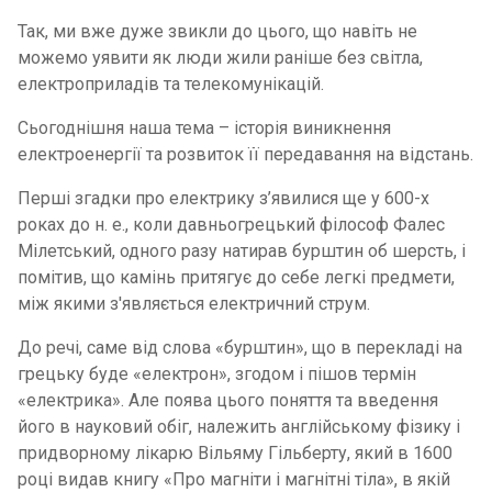
Так, ми вже дуже звикли до цього, що навіть не
можемо уявити як люди жили раніше без світла,
електроприладів та телекомунікацій.
Сьогоднішня наша тема – історія виникнення
електроенергії та розвиток її передавання на відстань.
Перші згадки про електрику з’явилися ще у 600-х
роках до н. е., коли давньогрецький філософ Фалес
Мілетський, одного разу натирав бурштин об шерсть, і
помітив, що камінь притягує до себе легкі предмети,
між якими з'являється електричний струм.
До речі, саме від слова «бурштин», що в перекладі на
грецьку буде «електрон», згодом і пішов термін
«електрика». Але поява цього поняття та введення
його в науковий обіг, належить англійському фізику і
придворному лікарю Вільяму Гільберту, який в 1600
році видав книгу «Про магніти і магнітні тіла», в якій