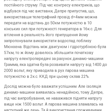
постійного струму. Під час конгресу електриків, що
відбувся під час виставки, Депре припустив, що,
використавши телеграфний провід d=4мм можна
передати на відстань до 50км потужністю в 10
кінських сил при потужності генератора в 16к.с. Для
втілення в реальність його припущення йому
запропонували використати водоспад поблизу
Мюнхена. Відстань між двигуном і гідротурбіною була
57км, то ж йому довелось збільшити початкову
напругу електропередачі за рахунок динамо-машини
Грамма, яка здатна була розвивати напругу від 1400 до
2000 вольт, яку приводила в рух парова машина
потужністю в 2к.с. ККД при цьому склав 22%.
Дослід можна було вважати успішним. Але ізоляція
динамо-машини виявилась ненадійною, тому Депре,
під час випробування, не наважився підняти напругу
вище ніж 1500 вольт. А парова машина зламалась на
наступний же день. Та й використання споживачами