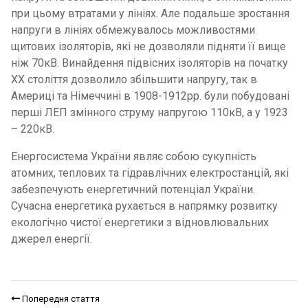
при цьому втратами у лініях. Але подальше зростання
напруги в лініях обмежувалось можливостями
щитових ізоляторів, які не дозволяли підняти її вище
ніж 70кВ. Винайдення підвісних ізоляторів на початку
ХХ століття дозволило збільшити напругу, так в
Америці та Німеччині в 1908-1912рр. були побудовані
перші ЛЕП змінного струму напругою 110кВ, а у 1923
– 220кВ.
Енергосистема України являє собою сукупність
атомних, теплових та гідравлічних електростанцій, які
забезпечують енергетичний потенціал України.
Сучасна енергетика рухається в напрямку розвитку
екологічно чистої енергетики з відновлювальних
джерел енергії.
Попередня стаття