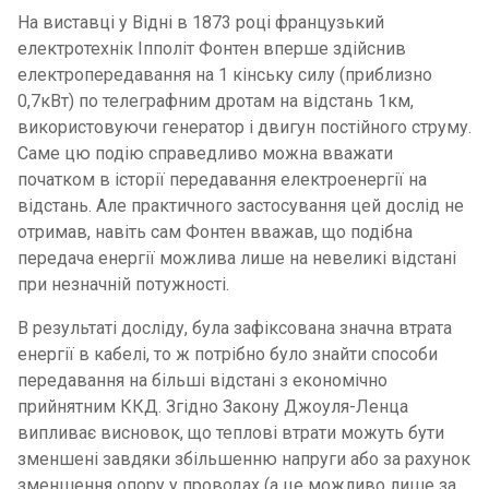
На виставці у Відні в 1873 році французький
електротехнік Іпполіт Фонтен вперше здійснив
електропередавання на 1 кінську силу (приблизно
0,7кВт) по телеграфним дротам на відстань 1км,
використовуючи генератор і двигун постійного струму.
Саме цю подію справедливо можна вважати
початком в історії передавання електроенергії на
відстань. Але практичного застосування цей дослід не
отримав, навіть сам Фонтен вважав, що подібна
передача енергії можлива лише на невеликі відстані
при незначній потужності.
В результаті досліду, була зафіксована значна втрата
енергії в кабелі, то ж потрібно було знайти способи
передавання на більші відстані з економічно
прийнятним ККД. Згідно Закону Джоуля-Ленца
випливає висновок, що теплові втрати можуть бути
зменшені завдяки збільшенню напруги або за рахунок
зменшення опору у проводах (а це можливо лише за