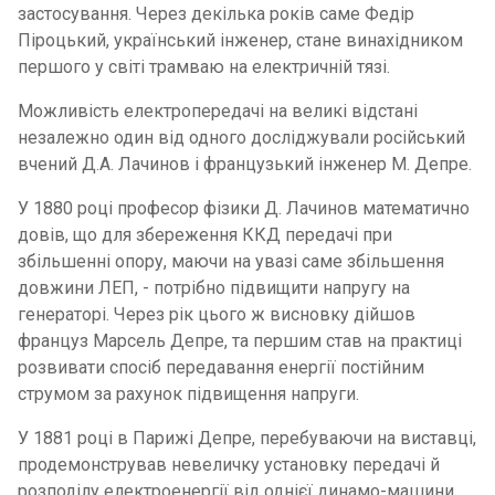
застосування. Через декілька років саме Федір
Піроцький, український інженер, стане винахідником
першого у світі трамваю на електричній тязі.
Можливість електропередачі на великі відстані
незалежно один від одного досліджували російський
вчений Д.А. Лачинов і французький інженер М. Депре.
У 1880 році професор фізики Д. Лачинов математично
довів, що для збереження ККД передачі при
збільшенні опору, маючи на увазі саме збільшення
довжини ЛЕП, - потрібно підвищити напругу на
генераторі. Через рік цього ж висновку дійшов
француз Марсель Депре, та першим став на практиці
розвивати спосіб передавання енергії постійним
струмом за рахунок підвищення напруги.
У 1881 році в Парижі Депре, перебуваючи на виставці,
продемонстрував невеличку установку передачі й
розподілу електроенергії від однієї динамо-машини