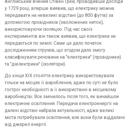
Англійський вчений Стівен Грей, проводивши досліди
у 1729 році, вперше виявив, що електрику можна
передавати на невеликі відстані (до 800 футів) за
допомогою провідників (зволожених ниток),
використовуючи ізоляцію. Під час своїх
експериментів він також виявив, що електрика не
передається по землі. Саме це дало початок
дослідженням струмів, що згодом дало змогу
класифікувати речовини на "електрики" (провідники)
та "діелектрики" (ізолятори).
До кінця XIX століття електрику використовували
тільки на місцях її вироблення, адже по суті не було
гострої необхідності в її використанні в місцевому
виробництві. Все змінилось після того, як винайшли
електричне освітлення. Передача електроенергії на
далекі відстані набрала актуальності, адже великі
міста потребували освітлення, але вони були віддалені
від джерел енергії.