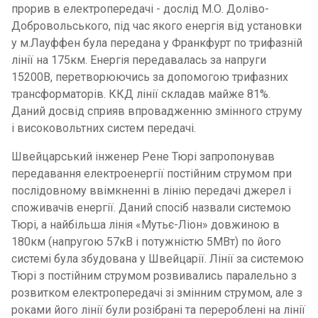
прорив в електропередачі - дослід М.О. Доліво-
Добровольського, під час якого енергія від установки
у м.Лауффен була передана у Франкфурт по трифазній
лінії на 175км. Енергія передавалась за напруги
15200В, перетворюючись за допомогою трифазних
трансформаторів. ККД лінії складав майже 81%.
Даний досвід сприяв впровадженню змінного струму
і високовольтних систем передачі.
Швейцарський інженер Рене Тюрі запропонував
передавання електроенергії постійним струмом при
послідовному ввімкненні в лінію передачі джерел і
споживачів енергії. Даний спосіб назвали системою
Тюрі, а найбільша лінія «Мутьє-Ліон» довжиною в
180км (напругою 57кВ і потужністю 5МВт) по його
системі була збудована у Швейцарії. Лінії за системою
Тюрі з постійним струмом розвивались паралельно з
розвитком електропередачі зі змінним струмом, але з
роками його лінії були розібрані та перероблені на лінії