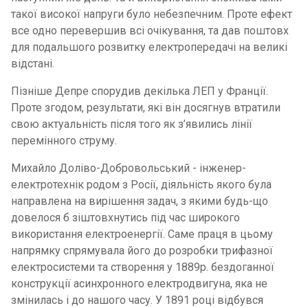
такої високої напруги було небезпечним. Проте ефект
все одно перевершив всі очікування, та дав поштовх
для подальшого розвитку електропередачі на великі
відстані.
Пізніше Депре спорудив декілька ЛЕП у Франції.
Проте згодом, результати, які він досягнув втратили
свою актуальність після того як з’явились лінії
перемінного струму.
Михайло Доліво-Добровольський - інженер-
електротехнік родом з Росії, діяльність якого була
направлена на вирішення задач, з якими будь-що
довелося б зіштовхнутись під час широкого
використання електроенергії. Саме праця в цьому
напрямку спрямувала його до розробки трифазної
електросистеми та створення у 1889р. бездоганної
конструкції асинхронного електродвигуна, яка не
змінилась і до нашого часу. У 1891 році відбувся