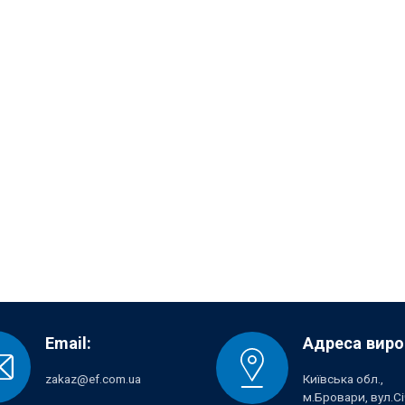
Email:
Адреса виро
zakaz@ef.com.ua
Київська обл.,
м.Бровари, вул.Сі