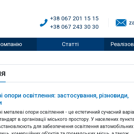
+38 067 201 15 15
z
+38 067 243 30 30
компанію
Статті
Реалізов
ня
 опори освітлення: застосування, різновиди,
и
 металеві опори освітлення - це естетичний сучасний варіа
тандарт в організації міського простору. У населених пункта
 встановлюють для забезпечення освітлення автомобільних 
лиць, комерційних об'єктів та громадських місць, а також