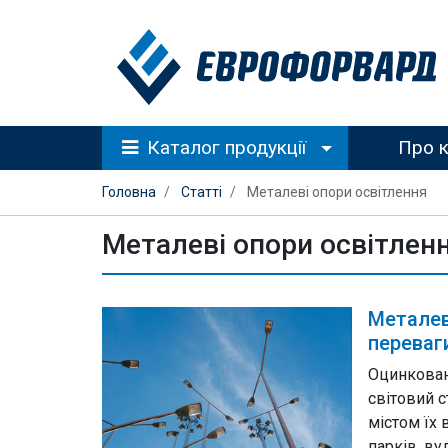
Каталог продукції
Про 
Головна
Статті
Металеві опори освітлення
Металеві опори освітлен
Металеві
переваг
Оцинковані
світовий с
містом їх
парків, ву