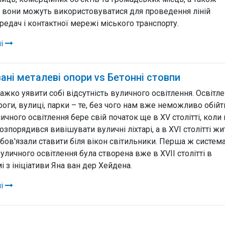
 вони можуть використовуватися для проведення ліній
едач і контактної мережі міського транспорту.
лі
ані металеві опори vs Бетонні стовпи
ажко уявити собі відсутність вуличного освітлення. Освітле
роги, вулиці, парки – те, без чого нам вже неможливо обійт
личного освітлення бере свій початок ще в XV столітті, коли
зпорядився вивішувати вуличні ліхтарі, а в XVI столітті жи
бов'язали ставити біля вікон світильники. Перша ж систем
уличного освітлення була створена вже в XVII столітті в
 з ініціативи Яна ван дер Хейдена.
лі