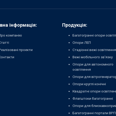
вна інформація:
Продукція:
Про компанію
Багатогранні опори освіт
Статті
Опори ЛЕП
Реалізовані проекти
Стадіонні вежі освітлення
Контакти
Вежі мобільного зв'язку
Опори для автономного
освітлення
Опори для вітрогенерато
Опори круглі конічні
Квадратні опори освітлен
Флагштоки багатогранні
Опори для блискавкопри
Багатогранні портали ВРП