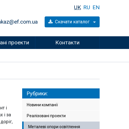
UK
RU
EN
akaz@ef.com.ua
Скачати каталог
ані проекти
Контакти
Рубрики:
Новини компанії
нт і
х і за
Реалізовані проекти
доріг,
Металеві опори освітлення