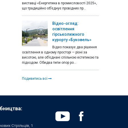
виставці «Енергетика в промисловості 2025»,
що традиційно об’єднує провідних пр...
Відео-огляд:
освітлення
гірськолижного
курорту «Буковель»
Відео показує два рішення
освітлення в одному просторі — різні за
висотою, але об’єднані спільною естетикою та
підходом. Обидва типи опор ро...
Подивитись всі
бництва:
чових Стрільців, 1