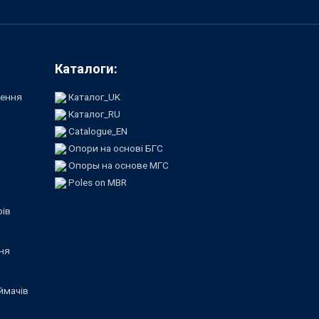
Каталоги:
лення
Каталог_UK
Каталог_RU
Catalogue_EN
Опори на основі БГС
Опоры на основе МГС
Poles on MBR
рів
ня
ймачів