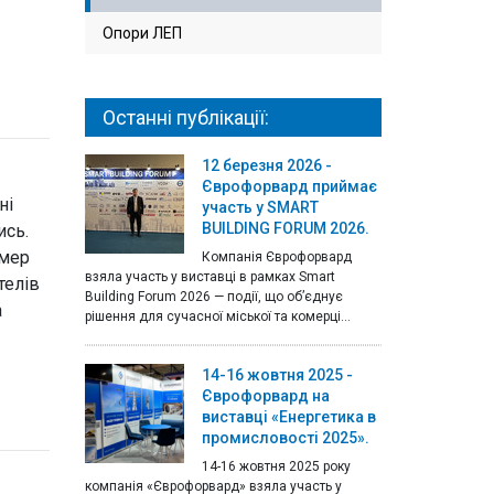
Опори ЛЕП
Останні публікації:
12 березня 2026 -
Єврофорвард приймає
ні
участь у SMART
BUILDING FORUM 2026.
ись.
 мер
Компанія Єврофорвард
взяла участь у виставці в рамках Smart
телів
Building Forum 2026 — події, що об’єднує
а
рішення для сучасної міської та комерці...
14-16 жовтня 2025 -
Єврофорвард на
виставці «Енергетика в
промисловості 2025».
14-16 жовтня 2025 року
компанія «Єврофорвард» взяла участь у