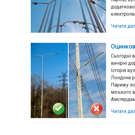
додатково
електропер
Читати да
Оцинков
Сьогодні в
вечірні до
Історія ву
Лондона ро
Парижу зо
міського в
Амстердамі
Читати да