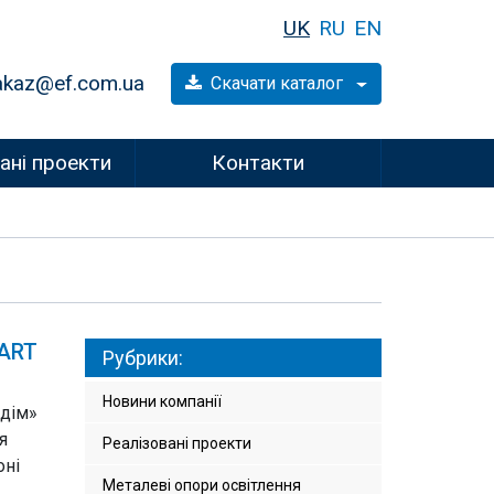
UK
RU
EN
akaz@ef.com.ua
Скачати каталог
ані проекти
Контакти
MART
Рубрики:
Новини компанії
 дім»
я
Реалізовані проекти
оні
Металеві опори освітлення