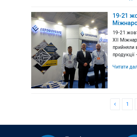
19-21 ж
Міжнаро
19-21 жов
XII Міжна
прийняли в
продукції 
Читати да
1