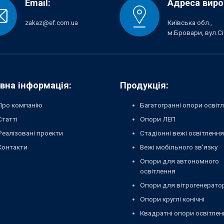
Email:
Адреса виро
zakaz@ef.com.ua
Київська обл.,
м.Бровари, вул.Сі
вна інформація:
Продукція:
Про компанію
Багатогранні опори освіт
Статті
Опори ЛЕП
Реалізовані проекти
Стадіонні вежі освітлення
Контакти
Вежі мобільного зв'язку
Опори для автономного
освітлення
Опори для вітрогенерато
Опори круглі конічні
Квадратні опори освітлен