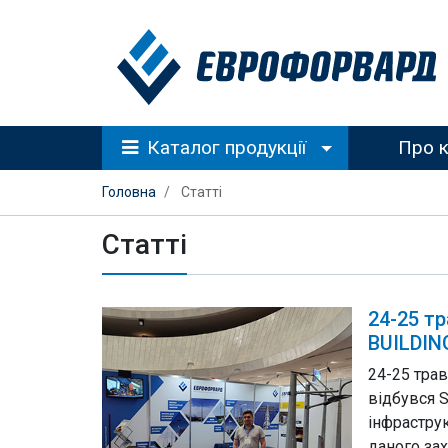
Каталог продукції
Про 
Головна
Статті
Статті
24-25 т
BUILDIN
24-25 трав
відбувся 
інфрастру
даного зах