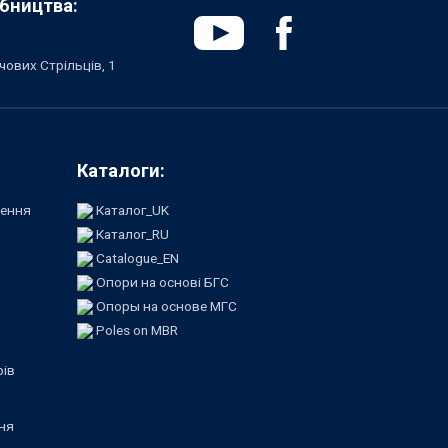
бництва:
чових Стрільців, 1
Каталоги:
лення
Каталог_UK
Каталог_RU
Catalogue_EN
Опори на основі БГС
Опоры на основе МГС
Poles on MBR
рів
ня