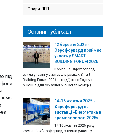
Опори ЛЕП
Останні публікації:
12 березня 2026 -
Єврофорвард приймає
участь у SMART
BUILDING FORUM 2026.
Компанія Єврофорвард
взяла участь у виставці в рамках Smart
мо під
Building Forum 2026 — події, що об’єднує
лефони
рішення для сучасної міської та комерці...
м
екаємо
14-16 жовтня 2025 -
е
Єврофорвард на
без
виставці «Енергетика в
промисловості 2025».
14-16 жовтня 2025 року
компанія «Єврофорвард» взяла участь у