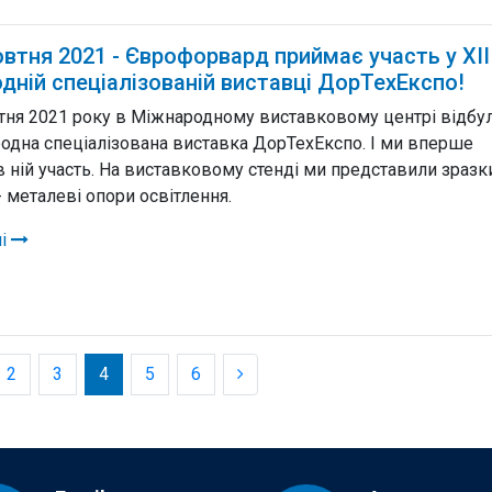
овтня 2021 - Єврофорвард приймає участь у XII
дній спеціалізованій виставці ДорТехЕкспо!
тня 2021 року в Міжнародному виставковому центрі відбу
родна спеціалізована виставка ДорТехЕкспо. І ми вперше
 ній участь. На виставковому стенді ми представили зразк
- металеві опори освітлення.
лі
2
3
4
5
6