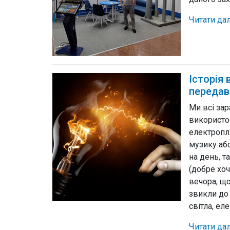
Читати да
Історія 
передав
Ми всі зар
використо
електропли
музику аб
на день, т
(добре хоч
вечора, щ
звикли до
світла, ел
Читати да