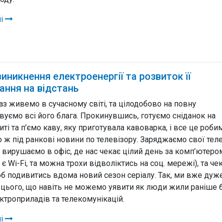
лі
виникнення електроенергії та розвиток її
ання на відстань
аз живемо в сучасному світі, та цілодобово на повну
вуємо всі його блага. Прокинувшись, готуємо сніданок на
ті та п’ємо каву, яку приготувала кавоварка, і все це роби
о ж під ранкові новини по телевізору. Заряджаємо свої те
а вирушаємо в офіс, де нас чекає цілий день за комп’ютеро
 є Wi-Fi, та можна трохи відволіктись на соц. мережі), та ч
об подивитись вдома новий сезон серіалу. Так, ми вже дуж
 цього, що навіть не можемо уявити як люди жили раніше 
ектроприладів та телекомунікацій.
лі