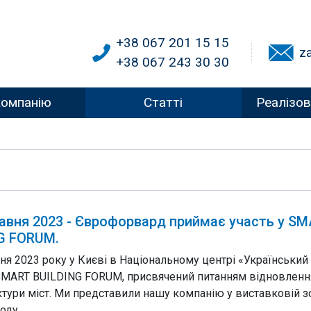
+38 067 201 15 15
z
+38 067 243 30 30
компанію
Статті
Реалізов
равня 2023 - Єврофорвард приймає участь у S
G FORUM.
ня 2023 року у Києві в Національному центрі «Український
SMART BUILDING FORUM, присвячений питанням відновленн
ктури міст. Ми представили нашу компанію у виставковій з
оду.