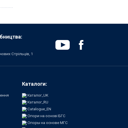
бництва:
чових Стрільців, 1
Каталоги:
лення
Каталог_UK
Каталог_RU
Catalogue_EN
Опори на основі БГС
Опоры на основе МГС