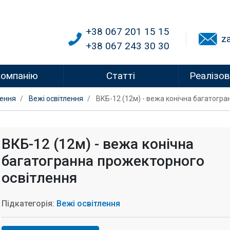
+38 067 201 15 15
z
+38 067 243 30 30
компанію
Статті
Реалізов
лення
Вежі освітлення
ВКБ-12 (12м) - вежа конічна багатогр
ВКБ-12 (12м) - вежа конічна
багатогранна прожекторного
освітлення
Підкатегорія:
Вежі освітлення