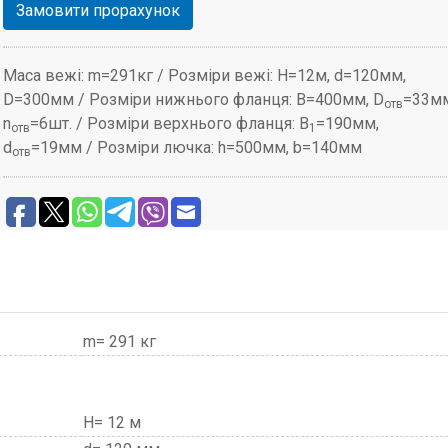
Замовити прорахунок
Маса вежі: m=291кг / Розміри вежі: H=12м, d=120мм,
D=300мм / Розміри нижнього фланця: B=400мм, D
=33мм
отв
n
=6шт. / Розміри верхнього фланця: B
=190мм,
отв
1
d
=19мм / Розміри лючка: h=500мм, b=140мм
отв
m= 291 кг
H= 12 м