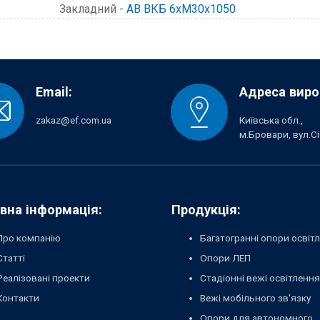
Закладний -
АВ ВКБ 6хМ30х1050
Email:
Адреса виро
zakaz@ef.com.ua
Київська обл.,
м.Бровари, вул.Сі
вна інформація:
Продукція:
Про компанію
Багатогранні опори освіт
Статті
Опори ЛЕП
Реалізовані проекти
Стадіонні вежі освітлення
Контакти
Вежі мобільного зв'язку
Опори для автономного