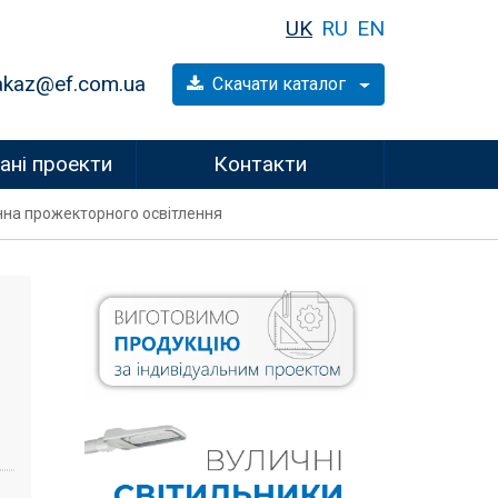
UK
RU
EN
akaz@ef.com.ua
Скачати каталог
ані проекти
Контакти
анна прожекторного освітлення