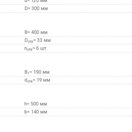
d= 120 мм
D= 300 мм
В= 400 мм
D
= 33 мм
отв
n
= 6 шт.
отв
В
= 190 мм
1
d
= 19 мм
отв
h= 500 мм
b= 140 мм