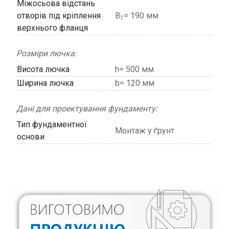
Міжосьова відстань
отворів під кріплення
В
= 190 мм
1
верхнього фланця
Розміри лючка:
Висота лючка
h= 500 мм
Ширина лючка
b= 120 мм
Дані для проектування фундаменту:
Тип фундаментної
Монтаж у ґрунт
основи