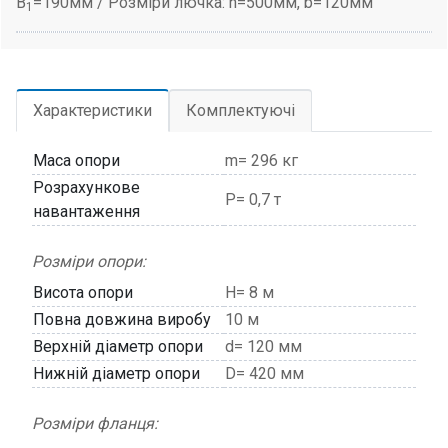
B
=190мм / Розміри лючка: h=500мм, b=120мм
1
Характеристики
Комплектуючі
Маса опори
m= 296 кг
Розрахункове
P= 0,7 т
навантаження
Розміри опори:
Висота опори
H= 8 м
Повна довжина виробу
10 м
Верхній діаметр опори
d= 120 мм
Нижній діаметр опори
D= 420 мм
Розміри фланця: