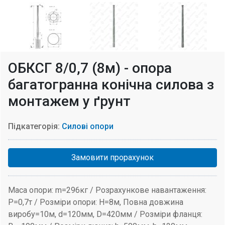
ОБКСГ 8/0,7 (8м) - опора
багатогранна конічна силова з
монтажем у ґрунт
Підкатегорія:
Силові опори
Замовити прорахунок
Маса опори: m=296кг / Розрахункове навантаження:
P=0,7т / Розміри опори: H=8м, Повна довжина
виробу=10м, d=120мм, D=420мм / Розміри фланця: