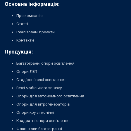
Основна інформація:
Про компанію
Статті
Реалізовані проекти
Контакти
Продукція:
Багатогранні опори освітлення
Опори ЛЕП
Стадіонні вежі освітлення
Вежі мобільного зв'язку
Опори для автономного освітлення
Опори для вітрогенераторів
Опори круглі конічні
Квадратні опори освітлення
Флагштоки багатогранні