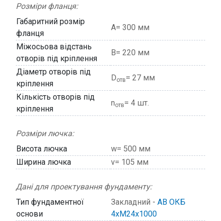
Розміри фланця:
Габаритний розмір
А= 300 мм
фланця
Міжосьова відстань
В= 220 мм
отворів під кріплення
Діаметр отворів під
D
= 27 мм
отв
кріплення
Кількість отворів під
n
= 4 шт.
отв
кріплення
Розміри лючка:
Висота лючка
w= 500 мм
Ширина лючка
v= 105 мм
Дані для проектування фундаменту:
Тип фундаментної
Закладний -
АВ ОКБ
основи
4хМ24х1000