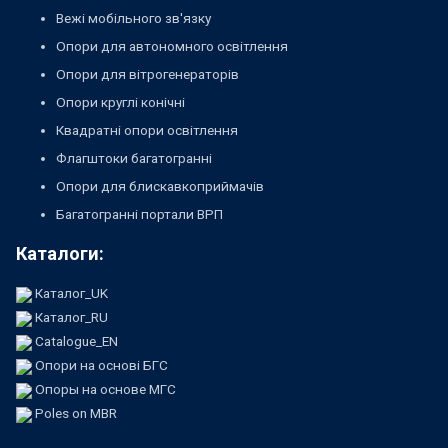
Вежі мобільного зв'язку
Опори для автономного освітлення
Опори для вітрогенераторів
Опори круглі конічні
Квадратні опори освітлення
Флагштоки багатогранні
Опори для блискавкоприймачів
Багатогранні портали ВРП
Каталоги:
Каталог_UK
Каталог_RU
Catalogue_EN
Опори на основі БГС
Опоры на основе МГС
Poles on MBR