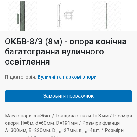
ОКБВ-8/3 (8м) - опора конічна
багатогранна вуличного
освітлення
Підкатегорія:
Вуличні та паркові опори
Замовити прорахунок
Маса опори: m=86кг / Товщина стінки: t= 3мм / Розміри
опори: H=8м, d=60мм, D=191мм / Розміри фланця:
A=300мм, B=220мм, D
=27мм, n
=4шт. / Розміри
отв
отв