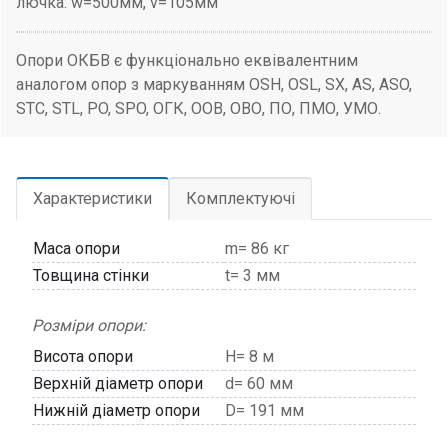
лючка: w=500мм, v=105мм
Опори ОКБВ є функціонально еквівалентним
аналогом опор з маркуванням OSH, OSL, SX, AS, ASO,
STC, STL, PO, SPO, ОГК, ООВ, ОВО, ПО, ПМО, УМО.
Характеристики
Комплектуючі
Маса опори
m= 86 кг
Товщина стінки
t= 3 мм
Розміри опори:
Висота опори
H= 8 м
Верхній діаметр опори
d= 60 мм
Нижній діаметр опори
D= 191 мм