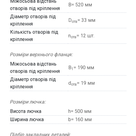
Міжосьова відстань
В= 520 мм
отворів під кріплення
Діаметр отворів під
D
= 33 мм
отв
кріплення
Кількість отворів під
n
= 12 шт.
отв
кріплення
Розміри верхнього фланця:
Міжосьова відстань
В
= 190 мм
1
отворів під кріплення
Діаметр отворів під
d
= 19 мм
отв
кріплення
Розміри лючка:
Висота лючка
h= 500 мм
Ширина лючка
b= 160 мм
Підбір закладних деталей: