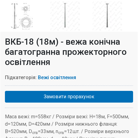
ВКБ-18 (18м) - вежа конічна
багатогранна прожекторного
освітлення
Підкатегорія:
Вежі освітлення
Замовити прорахунок
Маса вежі: m=558кг / Розміри вежі: H=18м, F=500мм,
d=120мм, D=420мм / Розміри нижнього фланця:
B=520мм, D
=33мм, n
=12шт. / Розміри верхнього
отв
отв