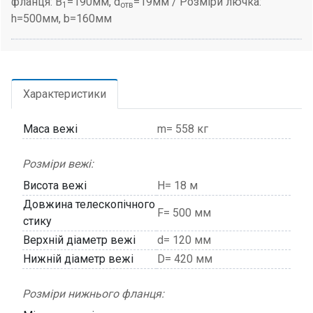
фланця: B
=190мм, d
=19мм / Розміри лючка:
1
отв
h=500мм, b=160мм
Характеристики
Маса вежі
m= 558 кг
Розміри вежі:
Висота вежі
H= 18 м
Довжина телескопічного
F= 500 мм
стику
Верхній діаметр вежі
d= 120 мм
Нижній діаметр вежі
D= 420 мм
Розміри нижнього фланця: