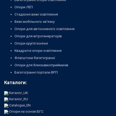
Опори ЛЕП
Стадіонні вежі освітлення
Вежі мобільного зв'язку
Опори для автономного освітлення
Опори для вітрогенераторів
Опори круглі конічні
Квадратні опори освітлення
Флагштоки багатогранні
Опори для блискавкоприймачів
Багатогранні портали ВРП
Каталоги:
Каталог_UK
Каталог_RU
Catalogue_EN
Опори на основі БГС