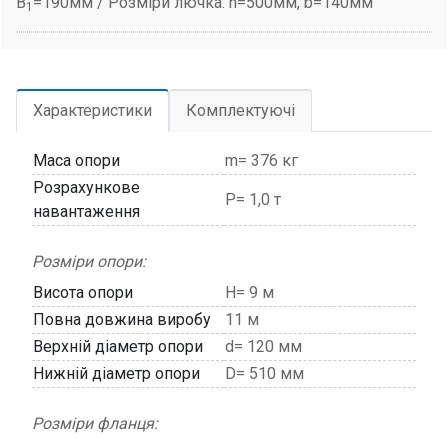
B
=190мм / Розміри лючка: h=500мм, b=140мм
1
Характеристики
Комплектуючі
Маса опори
m= 376 кг
Розрахункове
P= 1,0 т
навантаження
Розміри опори:
Висота опори
H= 9 м
Повна довжина виробу
11 м
Верхній діаметр опори
d= 120 мм
Нижній діаметр опори
D= 510 мм
Розміри фланця: