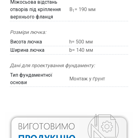
Міжосьова відстань
отворів під кріплення
В
= 190 мм
1
верхнього фланця
Розміри лючка:
Висота лючка
h= 500 мм
Ширина лючка
b= 140 мм
Дані для проектування фундаменту:
Тип фундаментної
Монтаж у ґрунт
основи