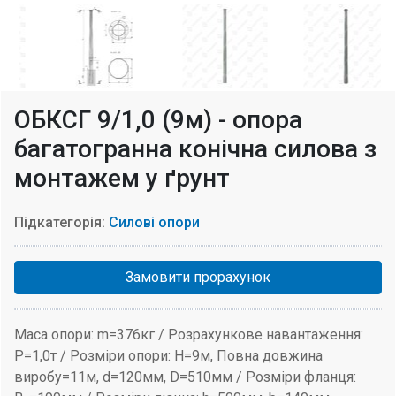
ОБКСГ 9/1,0 (9м) - опора
багатогранна конічна силова з
монтажем у ґрунт
Підкатегорія:
Силові опори
Замовити прорахунок
Маса опори: m=376кг / Розрахункове навантаження:
P=1,0т / Розміри опори: H=9м, Повна довжина
виробу=11м, d=120мм, D=510мм / Розміри фланця: