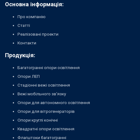
Основна інформація:
Про компанію
Статті
Реалізовані проекти
Контакти
Продукція:
Багатогранні опори освітлення
Опори ЛЕП
Стадіонні вежі освітлення
Вежі мобільного зв'язку
Опори для автономного освітлення
Опори для вітрогенераторів
Опори круглі конічні
Квадратні опори освітлення
Флагштоки багатогранні