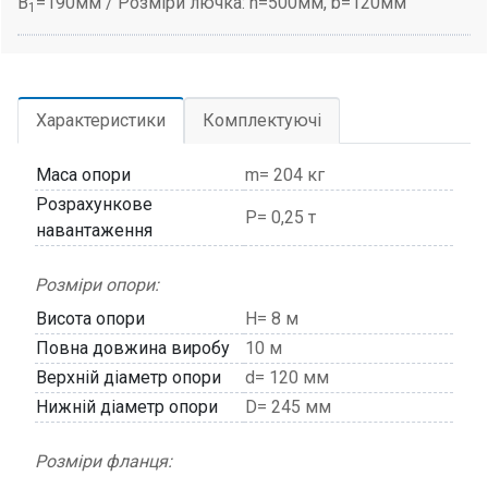
B
=190мм / Розміри лючка: h=500мм, b=120мм
1
Характеристики
Комплектуючі
Маса опори
m= 204 кг
Розрахункове
P= 0,25 т
навантаження
Розміри опори:
Висота опори
H= 8 м
Повна довжина виробу
10 м
Верхній діаметр опори
d= 120 мм
Нижній діаметр опори
D= 245 мм
Розміри фланця: