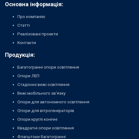
Основна інформація:
Про компанію
Статті
Реалізовані проекти
Контакти
Продукція:
Багатогранні опори освітлення
Опори ЛЕП
Стадіонні вежі освітлення
Вежі мобільного зв'язку
Опори для автономного освітлення
Опори для вітрогенераторів
Опори круглі конічні
Квадратні опори освітлення
Флагштоки багатогранні