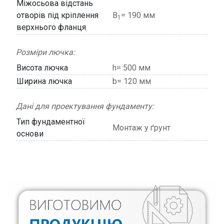
Міжосьова відстань
отворів під кріплення
В
= 190 мм
1
верхнього фланця
Розміри лючка:
Висота лючка
h= 500 мм
Ширина лючка
b= 120 мм
Дані для проектування фундаменту:
Тип фундаментної
Монтаж у ґрунт
основи