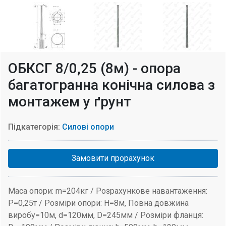
ОБКСГ 8/0,25 (8м) - опора
багатогранна конічна силова з
монтажем у ґрунт
Підкатегорія:
Силові опори
Замовити прорахунок
Маса опори: m=204кг / Розрахункове навантаження:
P=0,25т / Розміри опори: H=8м, Повна довжина
виробу=10м, d=120мм, D=245мм / Розміри фланця: