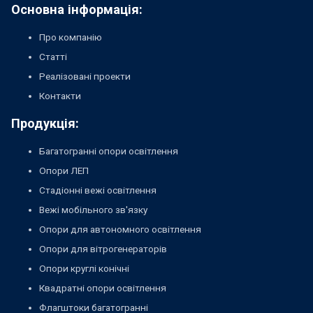
Основна інформація:
Про компанію
Статті
Реалізовані проекти
Контакти
Продукція:
Багатогранні опори освітлення
Опори ЛЕП
Стадіонні вежі освітлення
Вежі мобільного зв'язку
Опори для автономного освітлення
Опори для вітрогенераторів
Опори круглі конічні
Квадратні опори освітлення
Флагштоки багатогранні