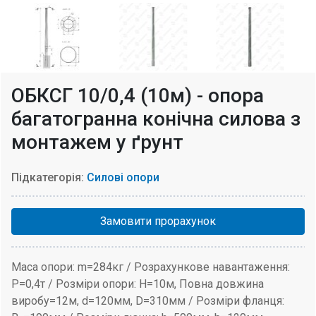
ОБКСГ 10/0,4 (10м) - опора
багатогранна конічна силова з
монтажем у ґрунт
Підкатегорія:
Силові опори
Замовити прорахунок
Маса опори: m=284кг / Розрахункове навантаження:
P=0,4т / Розміри опори: H=10м, Повна довжина
виробу=12м, d=120мм, D=310мм / Розміри фланця: