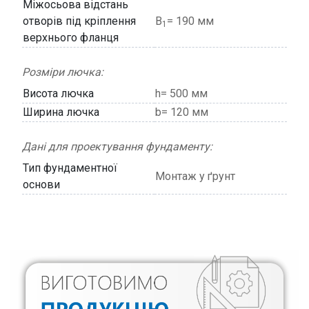
Міжосьова відстань
отворів під кріплення
В
= 190 мм
1
верхнього фланця
Розміри лючка:
Висота лючка
h= 500 мм
Ширина лючка
b= 120 мм
Дані для проектування фундаменту:
Тип фундаментної
Монтаж у ґрунт
основи