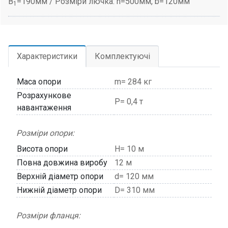
B
=190мм / Розміри лючка: h=500мм, b=120мм
1
Характеристики
Комплектуючі
Маса опори
m= 284 кг
Розрахункове
P= 0,4 т
навантаження
Розміри опори:
Висота опори
H= 10 м
Повна довжина виробу
12 м
Верхній діаметр опори
d= 120 мм
Нижній діаметр опори
D= 310 мм
Розміри фланця: