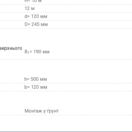
H= 10 м
12 м
d= 120 мм
D= 245 мм
 верхнього
В
= 190 мм
1
h= 500 мм
b= 120 мм
Монтаж у ґрунт