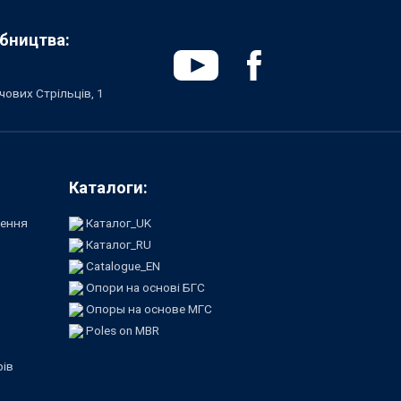
бництва:
чових Стрільців, 1
Каталоги:
лення
Каталог_UK
Каталог_RU
Catalogue_EN
Опори на основі БГС
Опоры на основе МГС
Poles on MBR
рів