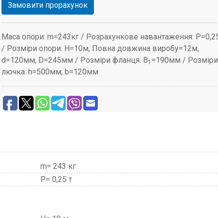
Замовити прорахунок
Маса опори: m=243кг / Розрахункове навантаження: P=0,2
/ Розміри опори: H=10м, Повна довжина виробу=12м,
d=120мм, D=245мм / Розміри фланця: B
=190мм / Розміри
1
лючка: h=500мм, b=120мм
m= 243 кг
P= 0,25 т