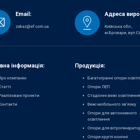
Email:
Адреса виро
zakaz@ef.com.ua
Київська обл.,
м.Бровари, вул.Сі
вна інформація:
Продукція:
Про компанію
Багатогранні опори освіт
Статті
Опори ЛЕП
Реалізовані проекти
Стадіонні вежі освітлення
Контакти
Вежі мобільного зв'язку
Опори для автономного
освітлення
Опори для вітрогенерато
Опори круглі конічні