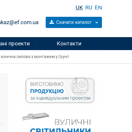
UK
RU
EN
akaz@ef.com.ua
Скачати каталог
ані проекти
Контакти
 конічна силова з монтажем у ґрунт