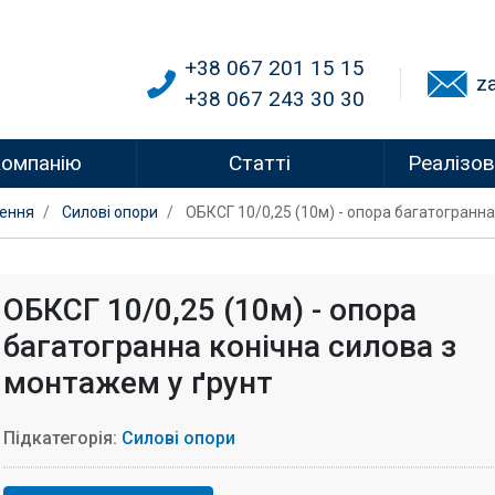
+38 067 201 15 15
z
+38 067 243 30 30
компанію
Статті
Реалізов
лення
Силові опори
ОБКСГ 10/0,25 (10м) - опора багатогранна
ОБКСГ 10/0,25 (10м) - опора
багатогранна конічна силова з
монтажем у ґрунт
Підкатегорія:
Силові опори