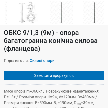
ОБКС 9/1,3 (9м) - опора
багатогранна конічна силова
(фланцева)
Підкатегорія:
Силові опори
Замовити прорахунок
Маса опори: m=360кг / Розрахункове навантаження:
P=1,3т / Розміри опори: H=9м, d=120мм, D=480мм /
Розміри фланця: B=590мм, B
=190мм, D
=39мм,
1
отв