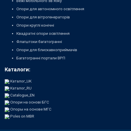
Вежі мобільного зв'язку
Опори для автономного освітлення
Опори для вітрогенераторів
Опори круглі конічні
Квадратні опори освітлення
Флагштоки багатогранні
Опори для блискавкоприймачів
Багатогранні портали ВРП
Каталоги:
Каталог_UK
Каталог_RU
Catalogue_EN
Опори на основі БГС
Опоры на основе МГС
Poles on MBR