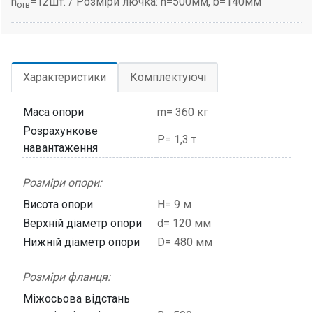
n
=12шт. / Розміри лючка: h=500мм, b=140мм
отв
Характеристики
Комплектуючі
Маса опори
m= 360 кг
Розрахункове
P= 1,3 т
навантаження
Розміри опори:
Висота опори
H= 9 м
Верхній діаметр опори
d= 120 мм
Нижній діаметр опори
D= 480 мм
Розміри фланця:
Міжосьова відстань