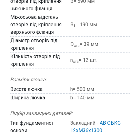
отворів під кріплення
В= 590 мм
нижнього фланця
Міжосьова відстань
отворів під кріплення
В
= 190 мм
1
верхнього фланця
Діаметр отворів під
D
= 39 мм
отв
кріплення
Кількість отворів під
n
= 12 шт.
отв
кріплення
Розміри лючка:
Висота лючка
h= 500 мм
Ширина лючка
b= 140 мм
Підбір закладних деталей:
Тип фундаментної
Закладний -
АВ ОБКС
основи
12хМ36х1300