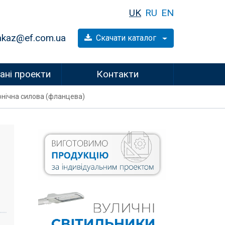
UK
RU
EN
akaz@ef.com.ua
Скачати каталог
ані проекти
Контакти
конічна силова (фланцева)