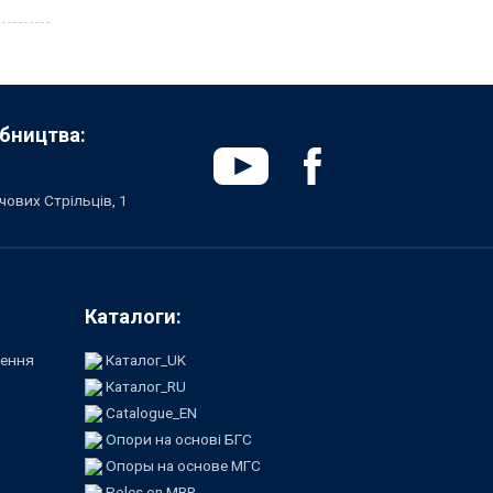
бництва:
чових Стрільців, 1
Каталоги:
лення
Каталог_UK
Каталог_RU
Catalogue_EN
Опори на основі БГС
Опоры на основе МГС
Poles on MBR