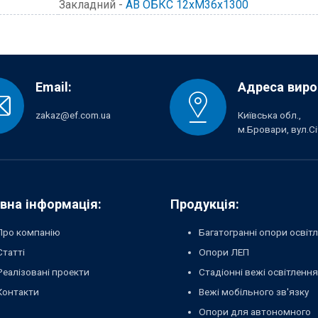
Закладний -
АВ ОБКС 12хМ36х1300
Email:
Адреса виро
zakaz@ef.com.ua
Київська обл.,
м.Бровари, вул.Сі
вна інформація:
Продукція:
Про компанію
Багатогранні опори освіт
Статті
Опори ЛЕП
Реалізовані проекти
Стадіонні вежі освітлення
Контакти
Вежі мобільного зв'язку
Опори для автономного