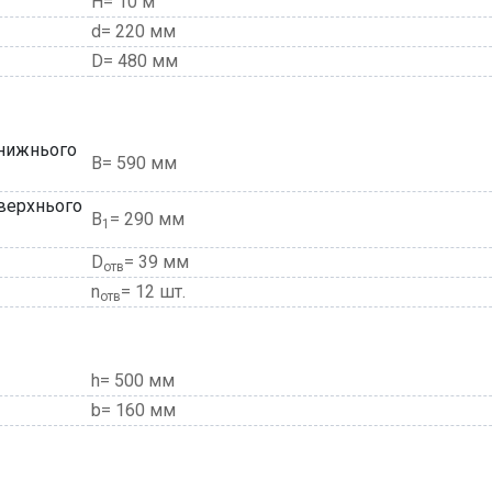
H= 10 м
d= 220 мм
D= 480 мм
 нижнього
В= 590 мм
 верхнього
В
= 290 мм
1
D
= 39 мм
отв
n
= 12 шт.
отв
h= 500 мм
b= 160 мм