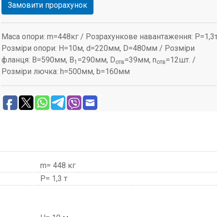
Замовити прорахунок
Маса опори: m=448кг / Розрахункове навантаження: P=1,3т
Розміри опори: H=10м, d=220мм, D=480мм / Розміри
фланця: B=590мм, B
=290мм, D
=39мм, n
=12шт. /
1
отв
отв
Розміри лючка: h=500мм, b=160мм
m= 448 кг
P= 1,3 т