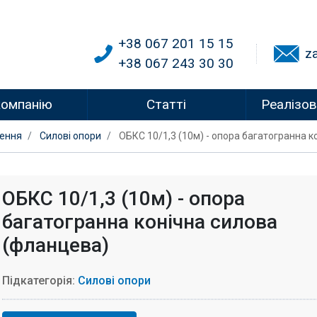
+38 067 201 15 15
z
+38 067 243 30 30
компанію
Статті
Реалізов
лення
Силові опори
ОБКС 10/1,3 (10м) - опора багатогранна 
ОБКС 10/1,3 (10м) - опора
багатогранна конічна силова
(фланцева)
Підкатегорія:
Силові опори