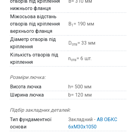
отворів під кріплення
В= 310 мм
нижнього фланця
Міжосьова відстань
отворів під кріплення
В
= 190 мм
1
верхнього фланця
Діаметр отворів під
D
= 33 мм
отв
кріплення
Кількість отворів під
n
= 6 шт.
отв
кріплення
Розміри лючка:
Висота лючка
h= 500 мм
Ширина лючка
b= 120 мм
Підбір закладних деталей:
Тип фундаментної
Закладний -
АВ ОБКС
основи
6хМ30х1050