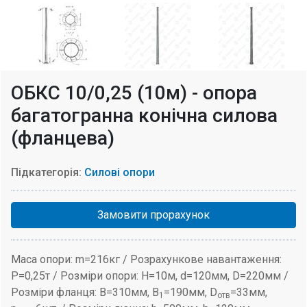
ОБКС 10/0,25 (10м) - опора
багатогранна конічна силова
(фланцева)
Підкатегорія:
Силові опори
Замовити прорахунок
Маса опори: m=216кг / Розрахункове навантаження:
P=0,25т / Розміри опори: H=10м, d=120мм, D=220мм /
Розміри фланця: B=310мм, B
=190мм, D
=33мм,
1
отв