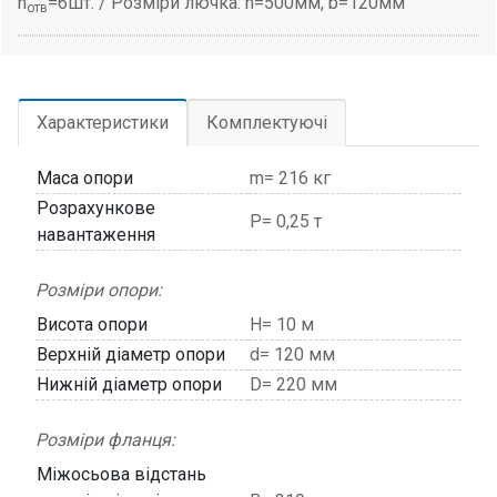
n
=6шт. / Розміри лючка: h=500мм, b=120мм
отв
Характеристики
Комплектуючі
Маса опори
m= 216 кг
Розрахункове
P= 0,25 т
навантаження
Розміри опори:
Висота опори
H= 10 м
Верхній діаметр опори
d= 120 мм
Нижній діаметр опори
D= 220 мм
Розміри фланця:
Міжосьова відстань