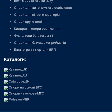
Вежі мобільного зв'язку
Опори для автономного освітлення
Опори для вітрогенераторів
Опори круглі конічні
Квадратні опори освітлення
Флагштоки багатогранні
Опори для блискавкоприймачів
Багатогранні портали ВРП
Каталоги:
Каталог_UK
Каталог_RU
Catalogue_EN
Опори на основі БГС
Опоры на основе МГС
Poles on MBR