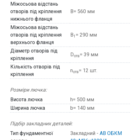
Міжосьова відстань
отворів під кріплення
В= 560 мм
нижнього фланця
Міжосьова відстань
отворів під кріплення
В
= 290 мм
1
верхнього фланця
Діаметр отворів під
D
= 39 мм
отв
кріплення
Кількість отворів під
n
= 12 шт.
отв
кріплення
Розміри лючка:
Висота лючка
h= 500 мм
Ширина лючка
b= 140 мм
Підбір закладних деталей:
Тип фундаментної
Закладний -
АВ ОБКМ