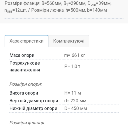
Розміри фланця: B=560мм, B
=290мм, D
=39мм,
1
отв
n
=12шт. / Розміри лючка: h=500мм, b=140мм
отв
Характеристики
Комплектуючі
Маса опори
m= 661 кг
Розрахункове
P= 1,0 т
навантаження
Розміри опори:
Висота опори
H= 11 м
Верхній діаметр опори
d= 220 мм
Нижній діаметр опори
D= 450 мм
Розміри фланця: