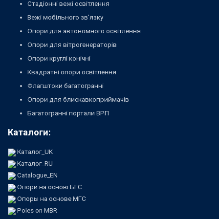
Стадіонні вежі освітлення
Вежі мобільного зв'язку
Опори для автономного освітлення
Опори для вітрогенераторів
Опори круглі конічні
Квадратні опори освітлення
Флагштоки багатогранні
Опори для блискавкоприймачів
Багатогранні портали ВРП
Каталоги:
Каталог_UK
Каталог_RU
Catalogue_EN
Опори на основі БГС
Опоры на основе МГС
Poles on MBR