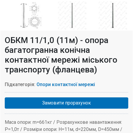
ОБКМ 11/1,0 (11м) - опора
багатогранна конічна
контактної мережі міського
транспорту (фланцева)
Підкатегорія:
Опори контактної мережі
Замовити прорахунок
Маса опори: m=661кг / Розрахункове навантаження:
P=1,0т / Розміри опори: H=11м, d=220мм, D=450мм /