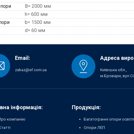
опори
В= 2000 мм
h= 600 мм
пори
b= 1500 мм
d= 60 мм
Email:
Адреса виро
zakaz@ef.com.ua
Київська обл.,
м.Бровари, вул.Сі
вна інформація:
Продукція:
Про компанію
Багатогранні опори освіт
Статті
Опори ЛЕП