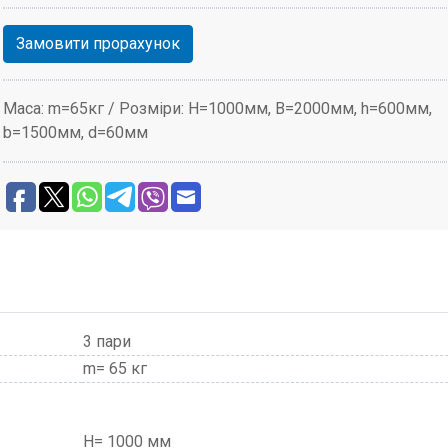
Замовити прорахунок
Маса: m=65кг / Розміри: H=1000мм, В=2000мм, h=600мм,
b=1500мм, d=60мм
3 пари
m= 65 кг
H= 1000 мм