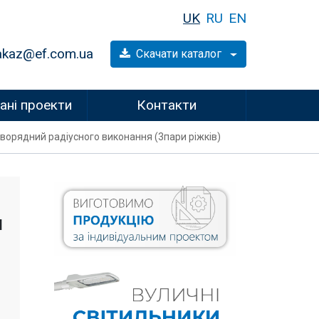
UK
RU
EN
akaz@ef.com.ua
Скачати каталог
ані проекти
Контакти
 дворядний радіусного виконання (3пари ріжків)
я