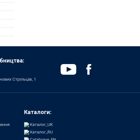
бництва:
чових Стрільців, 1
Каталоги:
лення
Каталог_UK
Каталог_RU
Catalogue_EN