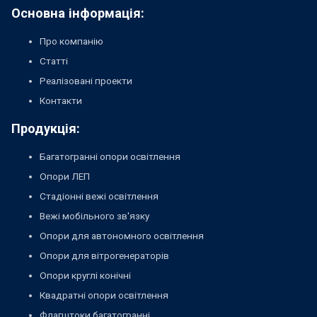
Основна інформація:
Про компанію
Статті
Реалізовані проекти
Контакти
Продукція:
Багатогранні опори освітлення
Опори ЛЕП
Стадіонні вежі освітлення
Вежі мобільного зв'язку
Опори для автономного освітлення
Опори для вітрогенераторів
Опори круглі конічні
Квадратні опори освітлення
Флагштоки багатогранні