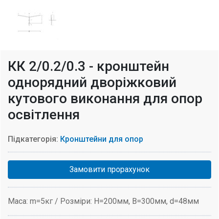
КК 2/0.2/0.3 - кронштейн
однорядний дворіжковий
кутового виконання для опор
освітлення
Підкатегорія:
Кронштейни для опор
Замовити прорахунок
Маса: m=5кг / Розміри: H=200мм, В=300мм, d=48мм