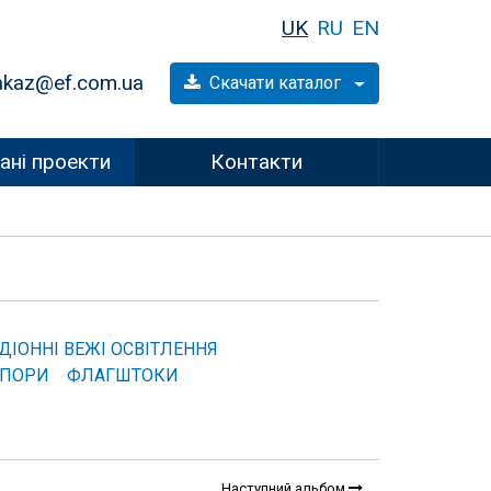
UK
RU
EN
akaz@ef.com.ua
Скачати каталог
ані проекти
Контакти
ДІОННІ ВЕЖІ ОСВІТЛЕННЯ
ОПОРИ
ФЛАГШТОКИ
Наступний альбом