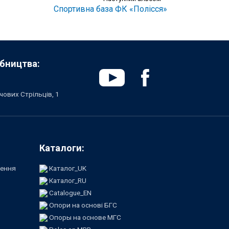
Спортивна база ФК «Полісся»
бництва:
чових Стрільців, 1
Каталоги:
лення
Каталог_UK
Каталог_RU
Catalogue_EN
Опори на основі БГС
Опоры на основе МГС