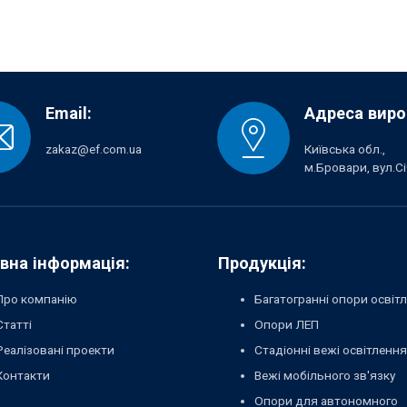
Email:
Адреса виро
zakaz@ef.com.ua
Київська обл.,
м.Бровари, вул.Сі
вна інформація:
Продукція:
Про компанію
Багатогранні опори освіт
Статті
Опори ЛЕП
Реалізовані проекти
Стадіонні вежі освітлення
Контакти
Вежі мобільного зв'язку
Опори для автономного