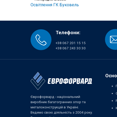
Освітлення ГК Буковель
Телефони:
+38 067 201 15 15
+38 067 243 30 30
Осно
Єврофорвард - національний
виробник багатогранних опор та
металоконструкцій в Україні.
Ведемо свою діяльність з 2004 року.