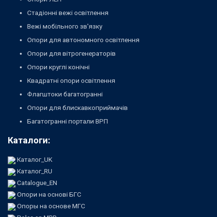
Стадіонні вежі освітлення
Вежі мобільного зв'язку
Опори для автономного освітлення
Опори для вітрогенераторів
Опори круглі конічні
Квадратні опори освітлення
Флагштоки багатогранні
Опори для блискавкоприймачів
Багатогранні портали ВРП
Каталоги:
Каталог_UK
Каталог_RU
Catalogue_EN
Опори на основі БГС
Опоры на основе МГС