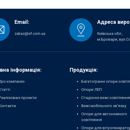
Email:
Адреса виро
zakaz@ef.com.ua
Київська обл.,
м.Бровари, вул.Сі
вна інформація:
Продукція:
Про компанію
Багатогранні опори освіт
Статті
Опори ЛЕП
Реалізовані проекти
Стадіонні вежі освітлення
Контакти
Вежі мобільного зв'язку
Опори для автономного
освітлення
Опори для вітрогенерато