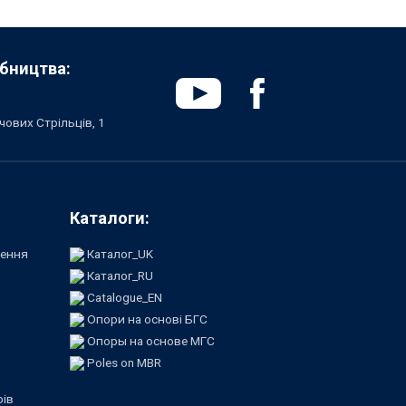
бництва:
чових Стрільців, 1
Каталоги:
лення
Каталог_UK
Каталог_RU
Catalogue_EN
Опори на основі БГС
Опоры на основе МГС
Poles on MBR
рів