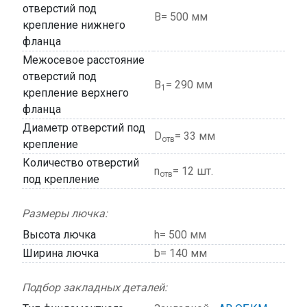
отверстий под
В= 500 мм
крепление нижнего
фланца
Межосевое расстояние
отверстий под
В
= 290 мм
1
крепление верхнего
фланца
Диаметр отверстий под
D
= 33 мм
отв
крепление
Количество отверстий
n
= 12 шт.
отв
под крепление
Размеры лючка:
Высота лючка
h= 500 мм
Ширина лючка
b= 140 мм
Подбор закладных деталей: