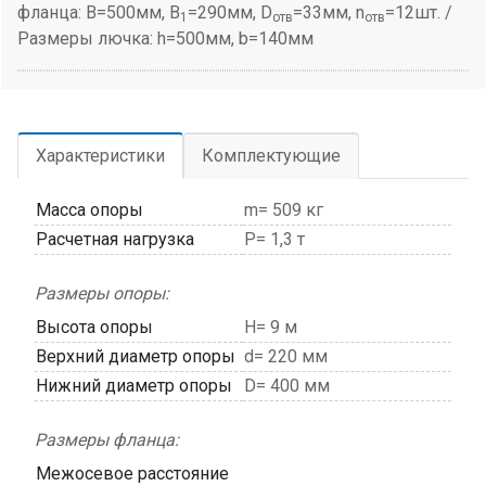
фланца: B=500мм, B
=290мм, D
=33мм, n
=12шт. /
1
отв
отв
Размеры лючка: h=500мм, b=140мм
Характеристики
Комплектующие
Масса опоры
m= 509 кг
Расчетная нагрузка
P= 1,3 т
Размеры опоры:
Высота опоры
H= 9 м
Верхний диаметр опоры
d= 220 мм
Нижний диаметр опоры
D= 400 мм
Размеры фланца:
Межосевое расстояние