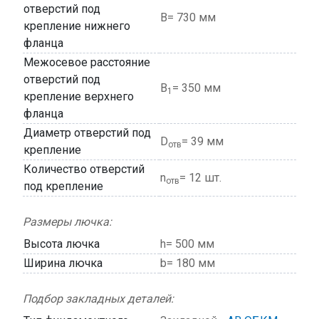
отверстий под
В= 730 мм
крепление нижнего
фланца
Межосевое расстояние
отверстий под
В
= 350 мм
1
крепление верхнего
фланца
Диаметр отверстий под
D
= 39 мм
отв
крепление
Количество отверстий
n
= 12 шт.
отв
под крепление
Размеры лючка:
Высота лючка
h= 500 мм
Ширина лючка
b= 180 мм
Подбор закладных деталей: