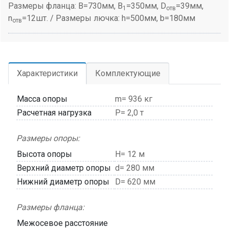
Размеры фланца: B=730мм, B
=350мм, D
=39мм,
1
отв
n
=12шт. / Размеры лючка: h=500мм, b=180мм
отв
Характеристики
Комплектующие
Масса опоры
m= 936 кг
Расчетная нагрузка
P= 2,0 т
Размеры опоры:
Высота опоры
H= 12 м
Верхний диаметр опоры
d= 280 мм
Нижний диаметр опоры
D= 620 мм
Размеры фланца:
Межосевое расстояние