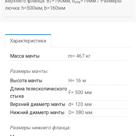
верхнего фланца: B
=190мм, d
=19мм / Размеры
1
отв
лючка: h=500мм, b=160мм
Характеристики
Масса мачты
m= 467 кг
Размеры мачты:
Высота мачты
H= 16 м
Длина телескопического
F= 500 мм
стыка
Верхний диаметр мачты
d= 120 мм
Нижний диаметр мачты
D= 380 мм
Размеры нижнего фланца: