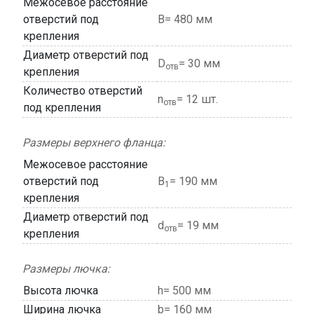
Межосевое расстояние
отверстий под
В= 480 мм
крепления
Диаметр отверстий под
D
= 30 мм
отв
крепления
Количество отверстий
n
= 12 шт.
отв
под крепления
Размеры верхнего фланца:
Межосевое расстояние
отверстий под
В
= 190 мм
1
крепления
Диаметр отверстий под
d
= 19 мм
отв
крепления
Размеры лючка:
Высота лючка
h= 500 мм
Ширина лючка
b= 160 мм