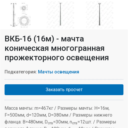
ВКБ-16 (16м) - мачта
коническая многогранная
прожекторного освещения
Подкатегория:
Мачты освещения
Заказать просчет
Масса мачты: m=467кг / Размеры мачты: H=16м,
F=500мм, d=120мм, D=380мм / Размеры нижнего
фланца: B=480мм, D
=30мм, n
=12шт. / Размеры
отв
отв