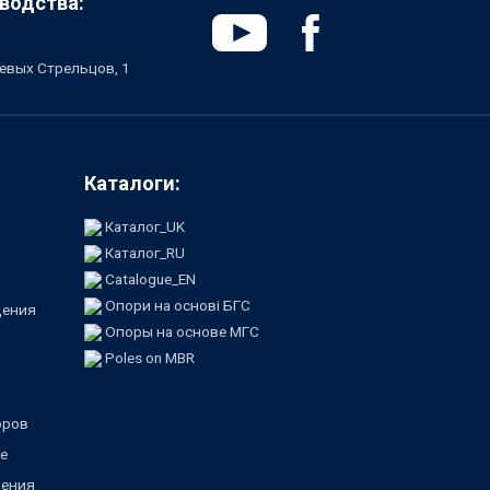
водства:
чевых Стрельцов, 1
Каталоги:
Каталог_UK
Каталог_RU
Catalogue_EN
Опори на основі БГС
щения
Опоры на основе МГС
Poles on MBR
оров
е
щения