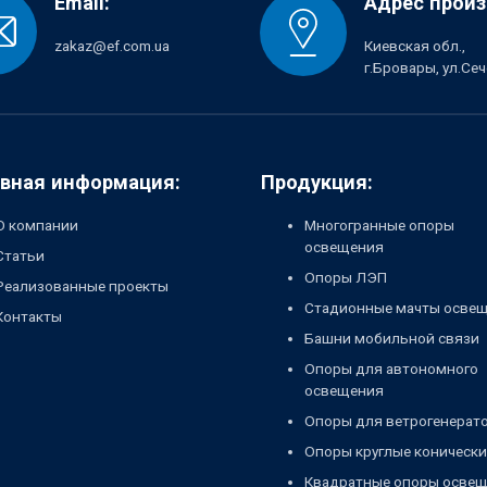
Email:
Адрес произ
zakaz@ef.com.ua
Киевская обл.,
г.Бровары, ул.Се
вная информация:
Продукция:
О компании
Многогранные опоры
освещения
Статьи
Опоры ЛЭП
Реализованные проекты
Стадионные мачты осве
Контакты
Башни мобильной связи
Опоры для автономного
освещения
Опоры для ветрогенерат
Опоры круглые конически
Квадратные опоры осве