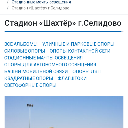
Стадионные мачты освещения
Стадион «Шахтёр» г.Селидово
Стадион «Шахтёр» г.Селидово
ВСЕ АЛЬБОМЫ
УЛИЧНЫЕ И ПАРКОВЫЕ ОПОРЫ
СИЛОВЫЕ ОПОРЫ
ОПОРЫ КОНТАКТНОЙ СЕТИ
СТАДИОННЫЕ МАЧТЫ ОСВЕЩЕНИЯ
ОПОРЫ ДЛЯ АВТОНОМНОГО ОСВЕЩЕНИЯ
БАШНИ МОБИЛЬНОЙ СВЯЗИ
ОПОРЫ ЛЭП
КВАДРАТНЫЕ ОПОРЫ
ФЛАГШТОКИ
СВЕТОФОРНЫЕ ОПОРЫ