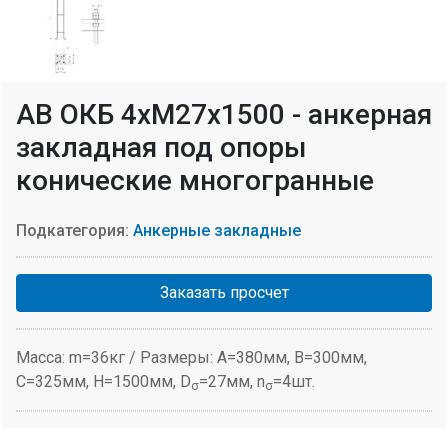
АВ ОКБ 4хМ27х1500 - анкерная
закладная под опоры
конические многогранные
Подкатегория:
Анкерные закладные
Заказать просчет
Масса: m=36кг / Размеры: A=380мм, В=300мм,
C=325мм, H=1500мм, D
=27мм, n
=4шт.
σ
σ