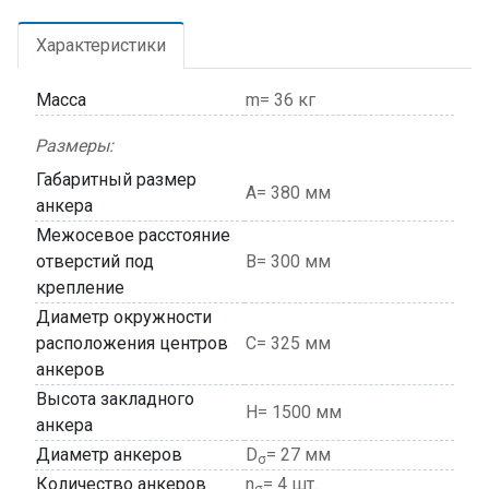
Характеристики
Масса
m= 36 кг
Размеры:
Габаритный размер
A= 380 мм
анкера
Межосевое расстояние
отверстий под
В= 300 мм
крепление
Диаметр окружности
расположения центров
C= 325 мм
анкеров
Высота закладного
H= 1500 мм
анкера
Диаметр анкеров
D
= 27 мм
σ
Количество анкеров
n
= 4 шт.