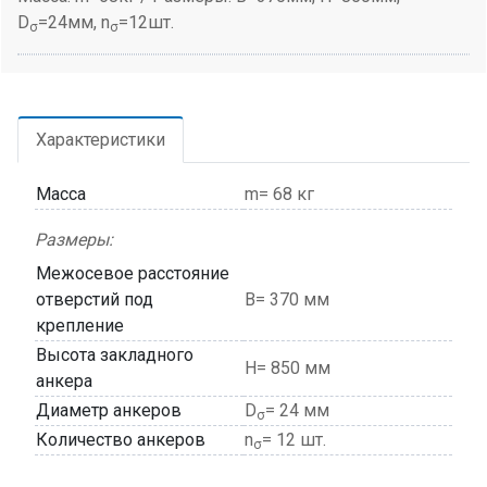
D
=24мм, n
=12шт.
σ
σ
Характеристики
Масса
m= 68 кг
Размеры:
Межосевое расстояние
отверстий под
В= 370 мм
крепление
Высота закладного
H= 850 мм
анкера
Диаметр анкеров
D
= 24 мм
σ
Количество анкеров
n
= 12 шт.
σ