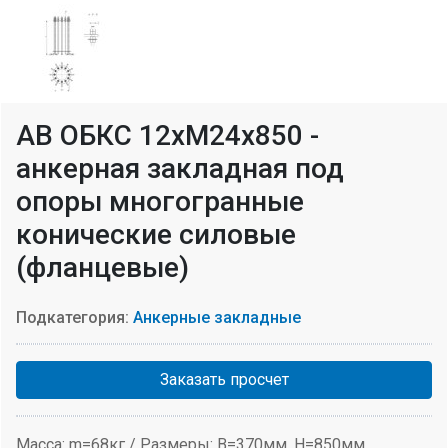
АВ ОБКС 12хМ24х850 -
анкерная закладная под
опоры многогранные
конические силовые
(фланцевые)
Подкатегория:
Анкерные закладные
Заказать просчет
Масса: m=68кг / Размеры: В=370мм, H=850мм,