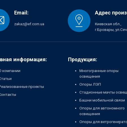
Email:
Адрес произ
zakaz@ef.com.ua
Киевская обл.,
г.Бровары, ул.Се
вная информация:
Продукция:
О компании
Многогранные опоры
освещения
Статьи
Опоры ЛЭП
Реализованные проекты
Стадионные мачты осве
Контакты
Башни мобильной связи
Опоры для автономного
освещения
Опоры для ветрогенерат