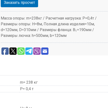
Заказать просчет
Масса опоры: m=238кг / Расчетная нагрузка: P=0,4т /
Размеры опоры: H=8м, Полная длина изделия=10м,
d=120мм, D=310мм / Размеры фланца: B
=190мм /
1
Размеры лючка: h=500мм, b=120мм
m= 238 кг
P= 0,4 т