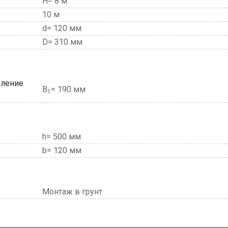
H= 8 м
10 м
d= 120 мм
D= 310 мм
пление
В
= 190 мм
1
h= 500 мм
b= 120 мм
Монтаж в грунт