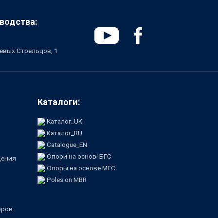
водства:
чевых Стрельцов, 1
Каталоги:
Каталог_UK
Каталог_RU
Catalogue_EN
Опори на основі БГС
щения
Опоры на основе МГС
Poles on MBR
оров