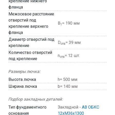
крепление нижнего
фланца
Межосевое расстояние
отверстий под
В
= 190 мм
1
крепление верхнего
фланца
Диаметр отверстий под
D
= 39 мм
отв
крепление
Количество отверстий
n
= 12 шт.
отв
под крепление
Размеры лючка:
Высота лючка
h= 500 мм
Ширина лючка
b= 140 мм
Подбор закладных деталей:
Тип фундаментного
Закладной -
АВ ОБКС
основания
12хМ36х1300