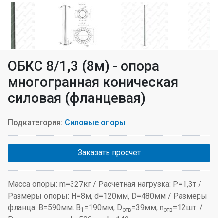
ОБКС 8/1,3 (8м) - опора
многогранная коническая
силовая (фланцевая)
Подкатегория:
Силовые опоры
Заказать просчет
Масса опоры: m=327кг / Расчетная нагрузка: P=1,3т /
Размеры опоры: H=8м, d=120мм, D=480мм / Размеры
фланца: B=590мм, B
=190мм, D
=39мм, n
=12шт. /
1
отв
отв