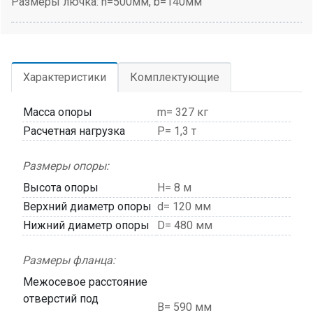
Размеры лючка: h=500мм, b=140мм
Характеристики
Комплектующие
Масса опоры
m= 327 кг
Расчетная нагрузка
P= 1,3 т
Размеры опоры:
Высота опоры
H= 8 м
Верхний диаметр опоры
d= 120 мм
Нижний диаметр опоры
D= 480 мм
Размеры фланца:
Межосевое расстояние
отверстий под
В= 590 мм