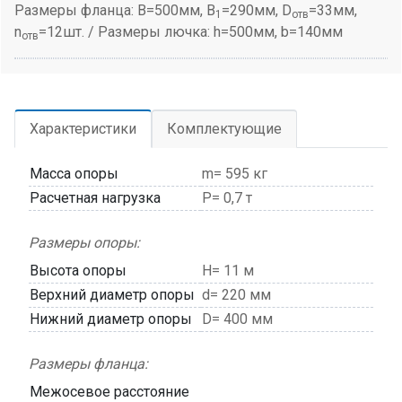
Размеры фланца: B=500мм, B
=290мм, D
=33мм,
1
отв
n
=12шт. / Размеры лючка: h=500мм, b=140мм
отв
Характеристики
Комплектующие
Масса опоры
m= 595 кг
Расчетная нагрузка
P= 0,7 т
Размеры опоры:
Высота опоры
H= 11 м
Верхний диаметр опоры
d= 220 мм
Нижний диаметр опоры
D= 400 мм
Размеры фланца:
Межосевое расстояние