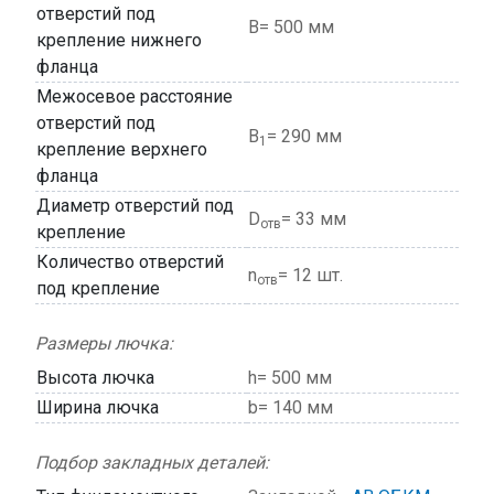
отверстий под
В= 500 мм
крепление нижнего
фланца
Межосевое расстояние
отверстий под
В
= 290 мм
1
крепление верхнего
фланца
Диаметр отверстий под
D
= 33 мм
отв
крепление
Количество отверстий
n
= 12 шт.
отв
под крепление
Размеры лючка:
Высота лючка
h= 500 мм
Ширина лючка
b= 140 мм
Подбор закладных деталей: