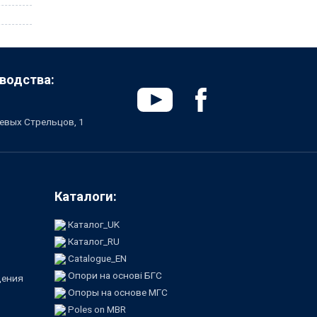
водства:
чевых Стрельцов, 1
Каталоги:
Каталог_UK
Каталог_RU
Catalogue_EN
Опори на основі БГС
щения
Опоры на основе МГС
Poles on MBR