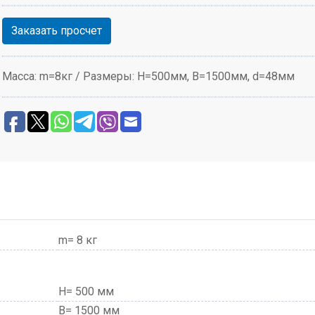
Заказать просчет
Масса: m=8кг / Размеры: H=500мм, В=1500мм, d=48мм
m= 8 кг
H= 500 мм
В= 1500 мм