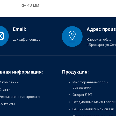
d= 48 мм
Email:
Адрес произ
zakaz@ef.com.ua
Киевская обл.,
г.Бровары, ул.Се
вная информация:
Продукция:
О компании
Многогранные опоры
освещения
Статьи
Опоры ЛЭП
Реализованные проекты
Стадионные мачты осве
Контакты
Башни мобильной связи