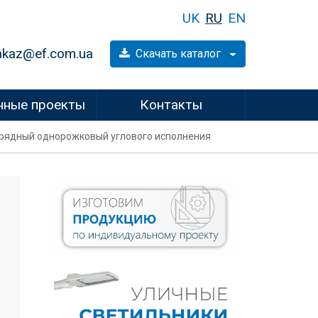
UK
RU
EN
akaz@ef.com.ua
Скачать каталог
нные проекты
Контакты
норядный однорожковый углового исполнения