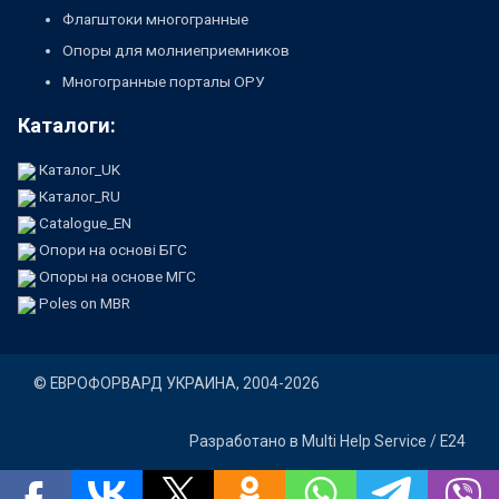
Флагштоки многогранные
Опоры для молниеприемников
Многогранные порталы ОРУ
Каталоги:
Каталог_UK
Каталог_RU
Catalogue_EN
Опори на основі БГС
Опоры на основе МГС
Poles on MBR
©
ЕВРОФОРВАРД УКРАИНА
, 2004-2026
Разработано в
Multi Help Service / E24