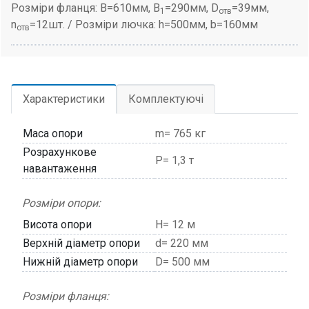
Розміри фланця: B=610мм, B
=290мм, D
=39мм,
1
отв
n
=12шт. / Розміри лючка: h=500мм, b=160мм
отв
Характеристики
Комплектуючі
Маса опори
m= 765 кг
Розрахункове
P= 1,3 т
навантаження
Розміри опори:
Висота опори
H= 12 м
Верхній діаметр опори
d= 220 мм
Нижній діаметр опори
D= 500 мм
Розміри фланця: