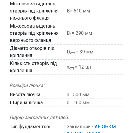
Міжосьова відстань
отворів під кріплення
В= 610 мм
нижнього фланця
Міжосьова відстань
отворів під кріплення
В
= 290 мм
1
верхнього фланця
Діаметр отворів під
D
= 39 мм
отв
кріплення
Кількість отворів під
n
= 12 шт.
отв
кріплення
Розміри лючка:
Висота лючка
h= 500 мм
Ширина лючка
b= 160 мм
Підбір закладних деталей:
Тип фундаментної
Закладний -
АВ ОБКМ