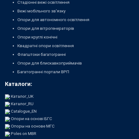
Стадіонні вежі освітлення
Вежі мобільного зв'язку
Опори для автономного освітлення
Опори для вітрогенераторів
Опори круглі конічні
Квадратні опори освітлення
Флагштоки багатогранні
Опори для блискавкоприймачів
Багатогранні портали ВРП
Каталоги:
Каталог_UK
Каталог_RU
Catalogue_EN
Опори на основі БГС
Опоры на основе МГС
Poles on MBR