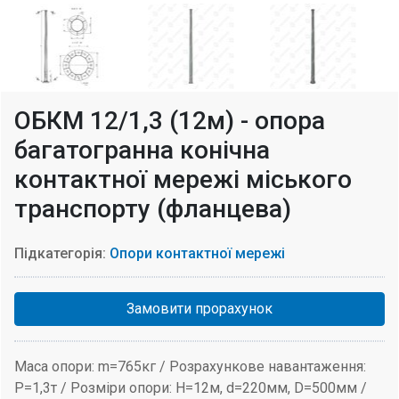
ОБКМ 12/1,3 (12м) - опора
багатогранна конічна
контактної мережі міського
транспорту (фланцева)
Підкатегорія:
Опори контактної мережі
Замовити прорахунок
Маса опори: m=765кг / Розрахункове навантаження:
P=1,3т / Розміри опори: H=12м, d=220мм, D=500мм /