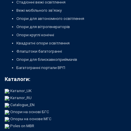
Стадіонні вежі освітлення
Вежі мобільного зв'язку
Опори для автономного освітлення
Опори для вітрогенераторів
Опори круглі конічні
Квадратні опори освітлення
Флагштоки багатогранні
Опори для блискавкоприймачів
Багатогранні портали ВРП
Каталоги:
Каталог_UK
Каталог_RU
Catalogue_EN
Опори на основі БГС
Опоры на основе МГС
Poles on MBR