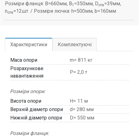
Розміри фланця: B=660мм, B
=350мм, D
=39мм,
1
отв
n
=12шт. / Розміри лючка: h=500мм, b=160мм
отв
Характеристики
Комплектуючі
Маса опори
m= 811 кг
Розрахункове
P= 2,0 т
навантаження
Розміри опори:
Висота опори
H= 11 м
Верхній діаметр опори
d= 280 мм
Нижній діаметр опори
D= 550 мм
Розміри фланця: