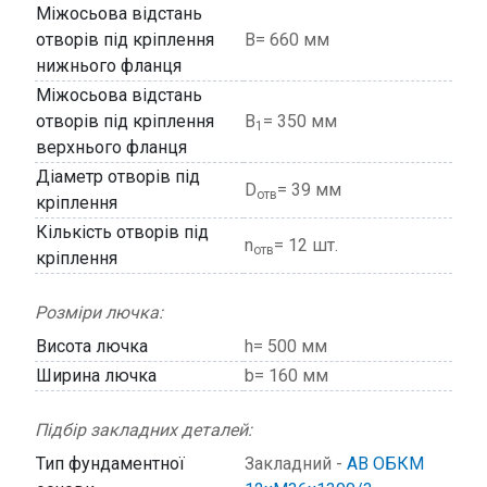
Міжосьова відстань
отворів під кріплення
В= 660 мм
нижнього фланця
Міжосьова відстань
отворів під кріплення
В
= 350 мм
1
верхнього фланця
Діаметр отворів під
D
= 39 мм
отв
кріплення
Кількість отворів під
n
= 12 шт.
отв
кріплення
Розміри лючка:
Висота лючка
h= 500 мм
Ширина лючка
b= 160 мм
Підбір закладних деталей:
Тип фундаментної
Закладний -
АВ ОБКМ