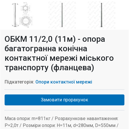
ОБКМ 11/2,0 (11м) - опора
багатогранна конічна
контактної мережі міського
транспорту (фланцева)
Підкатегорія:
Опори контактної мережі
Замовити прорахунок
Маса опори: m=811кг / Розрахункове навантаження:
P=2,0т / Розміри опори: H=11м, d=280мм, D=550мм /