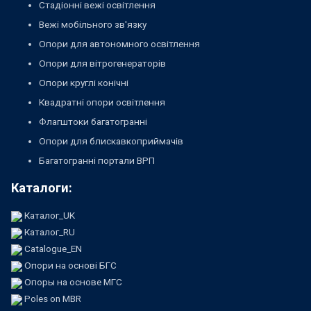
Стадіонні вежі освітлення
Вежі мобільного зв'язку
Опори для автономного освітлення
Опори для вітрогенераторів
Опори круглі конічні
Квадратні опори освітлення
Флагштоки багатогранні
Опори для блискавкоприймачів
Багатогранні портали ВРП
Каталоги:
Каталог_UK
Каталог_RU
Catalogue_EN
Опори на основі БГС
Опоры на основе МГС
Poles on MBR