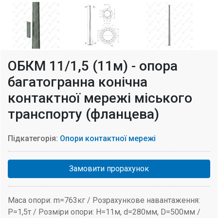
ОБКМ 11/1,5 (11м) - опора
багатогранна конічна
контактної мережі міського
транспорту (фланцева)
Підкатегорія:
Опори контактної мережі
Замовити прорахунок
Маса опори: m=763кг / Розрахункове навантаження:
P=1,5т / Розміри опори: H=11м, d=280мм, D=500мм /