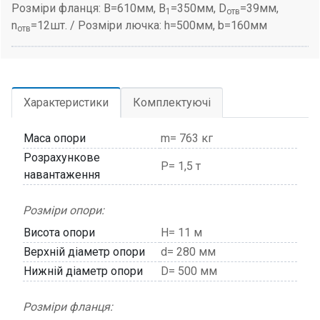
Розміри фланця: B=610мм, B
=350мм, D
=39мм,
1
отв
n
=12шт. / Розміри лючка: h=500мм, b=160мм
отв
Характеристики
Комплектуючі
Маса опори
m= 763 кг
Розрахункове
P= 1,5 т
навантаження
Розміри опори:
Висота опори
H= 11 м
Верхній діаметр опори
d= 280 мм
Нижній діаметр опори
D= 500 мм
Розміри фланця: