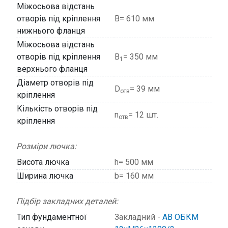
Міжосьова відстань
отворів під кріплення
В= 610 мм
нижнього фланця
Міжосьова відстань
отворів під кріплення
В
= 350 мм
1
верхнього фланця
Діаметр отворів під
D
= 39 мм
отв
кріплення
Кількість отворів під
n
= 12 шт.
отв
кріплення
Розміри лючка:
Висота лючка
h= 500 мм
Ширина лючка
b= 160 мм
Підбір закладних деталей:
Тип фундаментної
Закладний -
АВ ОБКМ