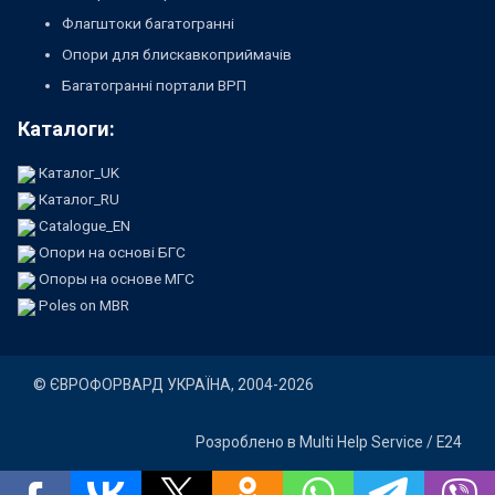
Флагштоки багатогранні
Опори для блискавкоприймачів
Багатогранні портали ВРП
Каталоги:
Каталог_UK
Каталог_RU
Catalogue_EN
Опори на основі БГС
Опоры на основе МГС
Poles on MBR
©
ЄВРОФОРВАРД УКРАЇНА
, 2004-2026
Розроблено в
Multi Help Service / E24